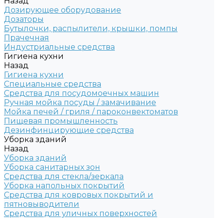
Назад
Дозирующее оборудование
Дозаторы
Бутылочки, распылители, крышки, помпы
Прачечная
Индустриальные средства
Гигиена кухни
Назад
Гигиена кухни
Специальные средства
Средства для посудомоечных машин
Ручная мойка посуды / замачивание
Мойка печей / гриля / пароконвектоматов
Пищевая промышленность
Дезинфинцирующие средства
Уборка зданий
Назад
Уборка зданий
Уборка санитарных зон
Средства для стекла/зеркала
Уборка напольных покрытий
Средства для ковровых покрытий и
пятновыводители
Средства для уличных поверхностей