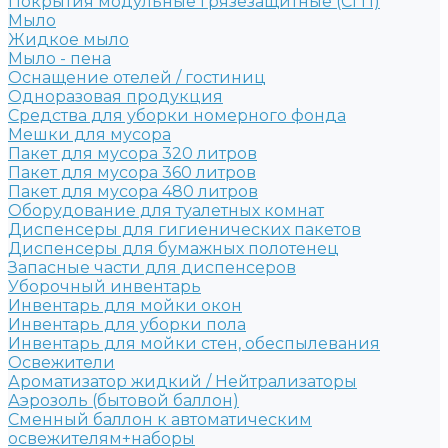
Покрытия модульные грязезащитные (СГП)
Мыло
Жидкое мыло
Мыло - пена
Оснащение отелей / гостиниц
Одноразовая продукция
Средства для уборки номерного фонда
Мешки для мусора
Пакет для мусора 320 литров
Пакет для мусора 360 литров
Пакет для мусора 480 литров
Оборудование для туалетных комнат
Диспенсеры для гигиенических пакетов
Диспенсеры для бумажных полотенец
Запасные части для диспенсеров
Уборочный инвентарь
Инвентарь для мойки окон
Инвентарь для уборки пола
Инвентарь для мойки стен, обеспылевания
Освежители
Ароматизатор жидкий / Нейтрализаторы
Аэрозоль (бытовой баллон)
Сменный баллон к автоматическим
освежителям+наборы