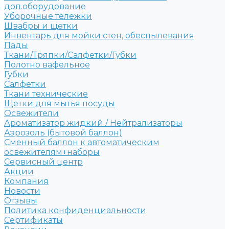
доп.оборудование
Уборочные тележки
Швабры и щетки
Инвентарь для мойки стен, обеспылевания
Пады
Ткани/Тряпки/Салфетки/Губки
Полотно вафельное
Губки
Салфетки
Ткани технические
Щетки для мытья посуды
Освежители
Ароматизатор жидкий / Нейтрализаторы
Аэрозоль (бытовой баллон)
Сменный баллон к автоматическим
освежителям+наборы
Сервисный центр
Акции
Компания
Новости
Отзывы
Политика конфиденциальности
Сертификаты