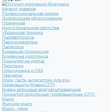
Каталог товаров
Профессиональная химия
Дозирующее оборудование
Прачечная
Индустриальные средства
Уборочная техника
Пылеводососы
Парогенераторы
Пылесосы
Бумажная продукция
Бумажные полотенца
Покрытия на унитаз
Простыни
Спецодежда и СИЗ
Перчатки
Крем, паста, антисептик для рук
Грязезащита (Ковры,СГП)
Ковры ворсовые влаговпитывающие
Покрытия модульные грязезащитные (СГП)
Мыло
Жидкое мыло
Мыло - пена