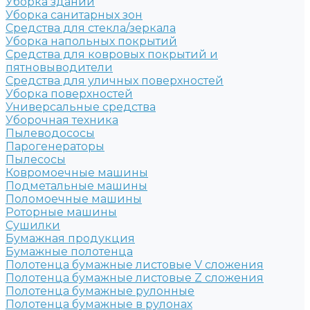
Уборка зданий
Уборка санитарных зон
Средства для стекла/зеркала
Уборка напольных покрытий
Средства для ковровых покрытий и
пятновыводители
Средства для уличных поверхностей
Уборка поверхностей
Универсальные средства
Уборочная техника
Пылеводососы
Парогенераторы
Пылесосы
Ковромоечные машины
Подметальные машины
Поломоечные машины
Роторные машины
Сушилки
Бумажная продукция
Бумажные полотенца
Полотенца бумажные листовые V сложения
Полотенца бумажные листовые Z сложения
Полотенца бумажные рулонные
Полотенца бумажные в рулонах