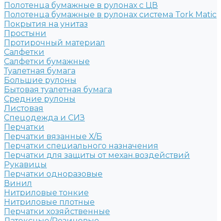
Полотенца бумажные в рулонах с ЦВ
Полотенца бумажные в рулонах система Tork Matic
Покрытия на унитаз
Простыни
Протирочный материал
Салфетки
Салфетки бумажные
Туалетная бумага
Большие рулоны
Бытовая туалетная бумага
Средние рулоны
Листовая
Спецодежда и СИЗ
Перчатки
Перчатки вязанные Х/Б
Перчатки специального назначения
Перчатки для защиты от механ.воздействий
Рукавицы
Перчатки одноразовые
Винил
Нитриловые тонкие
Нитриловые плотные
Перчатки хозяйственные
Латексные/Резиновые