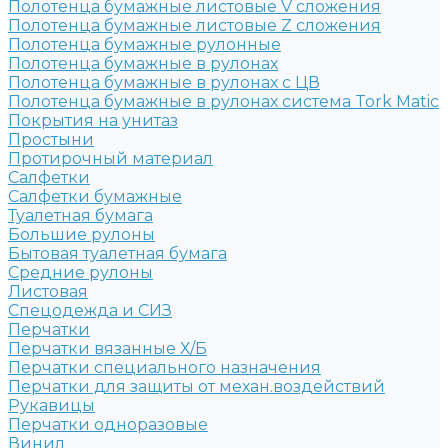
Полотенца бумажные листовые V сложения
Полотенца бумажные листовые Z сложения
Полотенца бумажные рулонные
Полотенца бумажные в рулонах
Полотенца бумажные в рулонах с ЦВ
Полотенца бумажные в рулонах система Tork Matic
Покрытия на унитаз
Простыни
Протирочный материал
Салфетки
Салфетки бумажные
Туалетная бумага
Большие рулоны
Бытовая туалетная бумага
Средние рулоны
Листовая
Спецодежда и СИЗ
Перчатки
Перчатки вязанные Х/Б
Перчатки специального назначения
Перчатки для защиты от механ.воздействий
Рукавицы
Перчатки одноразовые
Винил