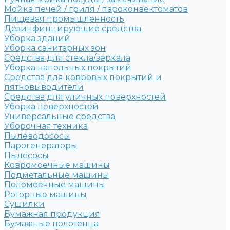
Мойка печей / гриля / пароконвектоматов
Пищевая промышленность
Дезинфинцирующие средства
Уборка зданий
Уборка санитарных зон
Средства для стекла/зеркала
Уборка напольных покрытий
Средства для ковровых покрытий и
пятновыводители
Средства для уличных поверхностей
Уборка поверхностей
Универсальные средства
Уборочная техника
Пылеводососы
Парогенераторы
Пылесосы
Ковромоечные машины
Подметальные машины
Поломоечные машины
Роторные машины
Сушилки
Бумажная продукция
Бумажные полотенца