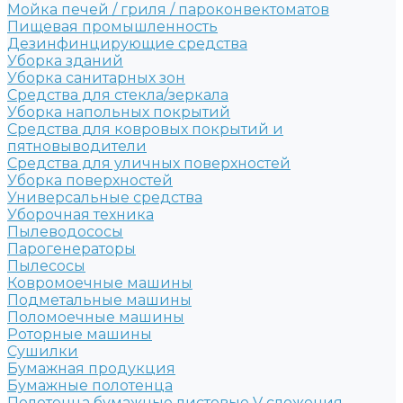
Мойка печей / гриля / пароконвектоматов
Пищевая промышленность
Дезинфинцирующие средства
Уборка зданий
Уборка санитарных зон
Средства для стекла/зеркала
Уборка напольных покрытий
Средства для ковровых покрытий и
пятновыводители
Средства для уличных поверхностей
Уборка поверхностей
Универсальные средства
Уборочная техника
Пылеводососы
Парогенераторы
Пылесосы
Ковромоечные машины
Подметальные машины
Поломоечные машины
Роторные машины
Сушилки
Бумажная продукция
Бумажные полотенца
Полотенца бумажные листовые V сложения