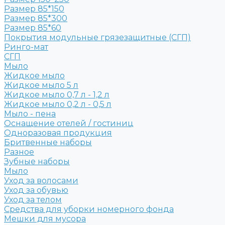
Размер 85*150
Размер 85*300
Размер 85*60
Покрытия модульные грязезащитные (СГП)
Ринго-мат
СГП
Мыло
Жидкое мыло
Жидкое мыло 5 л
Жидкое мыло 0,7 л - 1,2 л
Жидкое мыло 0,2 л - 0,5 л
Мыло - пена
Оснащение отелей / гостиниц
Одноразовая продукция
Бритвенные наборы
Разное
Зубные наборы
Мыло
Уход за волосами
Уход за обувью
Уход за телом
Средства для уборки номерного фонда
Мешки для мусора