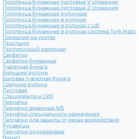
Полотенца бумажные листовые V сложения
Полотенца бумажные листовые Z сложения
Полотенца бумажные рулонные
Полотенца бумажные в рулонах
Полотенца бумажные в рулонах с ЦВ
Полотенца бумажные в рулонах система Tork Matic
Покрытия на унитаз
Простыни
Протирочный материал
Салфетки
Салфетки бумажные
Туалетная бумага
Большие рулоны
Бытовая туалетная бумага
Средние рулоны
Листовая
Спецодежда и СИЗ
Перчатки
Перчатки вязанные Х/Б
Перчатки специального назначения
Перчатки для защиты от механ.воздействий
Рукавицы
Перчатки одноразовые
Винил