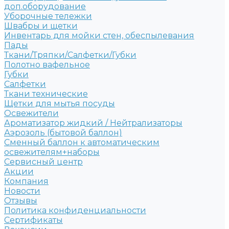
доп.оборудование
Уборочные тележки
Швабры и щетки
Инвентарь для мойки стен, обеспылевания
Пады
Ткани/Тряпки/Салфетки/Губки
Полотно вафельное
Губки
Салфетки
Ткани технические
Щетки для мытья посуды
Освежители
Ароматизатор жидкий / Нейтрализаторы
Аэрозоль (бытовой баллон)
Сменный баллон к автоматическим
освежителям+наборы
Сервисный центр
Акции
Компания
Новости
Отзывы
Политика конфиденциальности
Сертификаты