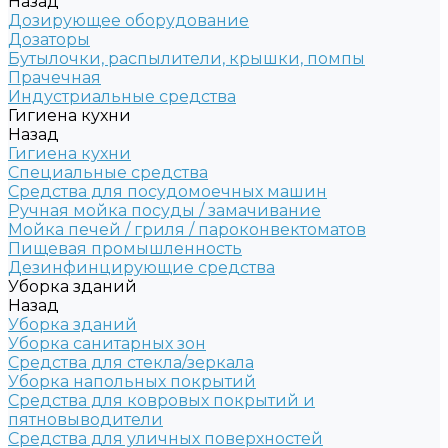
Назад
Дозирующее оборудование
Дозаторы
Бутылочки, распылители, крышки, помпы
Прачечная
Индустриальные средства
Гигиена кухни
Назад
Гигиена кухни
Специальные средства
Средства для посудомоечных машин
Ручная мойка посуды / замачивание
Мойка печей / гриля / пароконвектоматов
Пищевая промышленность
Дезинфинцирующие средства
Уборка зданий
Назад
Уборка зданий
Уборка санитарных зон
Средства для стекла/зеркала
Уборка напольных покрытий
Средства для ковровых покрытий и
пятновыводители
Средства для уличных поверхностей