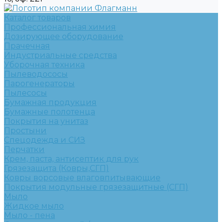
Каталог товаров
Профессиональная химия
Дозирующее оборудование
Прачечная
Индустриальные средства
Уборочная техника
Пылеводососы
Парогенераторы
Пылесосы
Бумажная продукция
Бумажные полотенца
Покрытия на унитаз
Простыни
Спецодежда и СИЗ
Перчатки
Крем, паста, антисептик для рук
Грязезащита (Ковры,СГП)
Ковры ворсовые влаговпитывающие
Покрытия модульные грязезащитные (СГП)
Мыло
Жидкое мыло
Мыло - пена