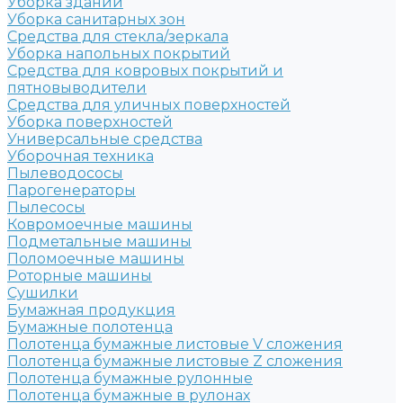
Уборка зданий
Уборка санитарных зон
Средства для стекла/зеркала
Уборка напольных покрытий
Средства для ковровых покрытий и
пятновыводители
Средства для уличных поверхностей
Уборка поверхностей
Универсальные средства
Уборочная техника
Пылеводососы
Парогенераторы
Пылесосы
Ковромоечные машины
Подметальные машины
Поломоечные машины
Роторные машины
Сушилки
Бумажная продукция
Бумажные полотенца
Полотенца бумажные листовые V сложения
Полотенца бумажные листовые Z сложения
Полотенца бумажные рулонные
Полотенца бумажные в рулонах