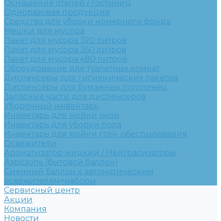
Оснащение отелей / гостиниц
Одноразовая продукция
Средства для уборки номерного фонда
Мешки для мусора
Пакет для мусора 320 литров
Пакет для мусора 360 литров
Пакет для мусора 480 литров
Оборудование для туалетных комнат
Диспенсеры для гигиенических пакетов
Диспенсеры для бумажных полотенец
Запасные части для диспенсеров
Уборочный инвентарь
Инвентарь для мойки окон
Инвентарь для уборки пола
Инвентарь для мойки стен, обеспылевания
Освежители
Ароматизатор жидкий / Нейтрализаторы
Аэрозоль (бытовой баллон)
Сменный баллон к автоматическим
освежителям+наборы
Сервисный центр
Акции
Компания
Новости