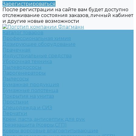
Зарегистрироваться
После регистрации на сайте вам будет доступно
отслеживание состояния заказов, личный кабинет
и другие новые возможности
Каталог товаров
Профессиональная химия
Дозирующее оборудование
Прачечная
Индустриальные средства
Уборочная техника
Пылеводососы
Парогенераторы
Пылесосы
Бумажная продукция
Бумажные полотенца
Покрытия на унитаз
Простыни
Спецодежда и СИЗ
Перчатки
Крем, паста, антисептик для рук
Грязезащита (Ковры,СГП)
Ковры ворсовые влаговпитывающие