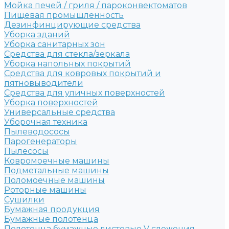
Мойка печей / гриля / пароконвектоматов
Пищевая промышленность
Дезинфинцирующие средства
Уборка зданий
Уборка санитарных зон
Средства для стекла/зеркала
Уборка напольных покрытий
Средства для ковровых покрытий и
пятновыводители
Средства для уличных поверхностей
Уборка поверхностей
Универсальные средства
Уборочная техника
Пылеводососы
Парогенераторы
Пылесосы
Ковромоечные машины
Подметальные машины
Поломоечные машины
Роторные машины
Сушилки
Бумажная продукция
Бумажные полотенца
Полотенца бумажные листовые V сложения