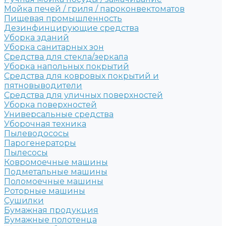
Мойка печей / гриля / пароконвектоматов
Пищевая промышленность
Дезинфинцирующие средства
Уборка зданий
Уборка санитарных зон
Средства для стекла/зеркала
Уборка напольных покрытий
Средства для ковровых покрытий и
пятновыводители
Средства для уличных поверхностей
Уборка поверхностей
Универсальные средства
Уборочная техника
Пылеводососы
Парогенераторы
Пылесосы
Ковромоечные машины
Подметальные машины
Поломоечные машины
Роторные машины
Сушилки
Бумажная продукция
Бумажные полотенца