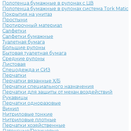
Полотенца бумажные в рулонах с ЦВ
Полотенца бумажные в рулонах система Tork Matic
Покрытия на унитаз
Простыни
Протирочный материал
Салфетки
Салфетки бумажные
Туалетная бумага
Большие рулоны
Бытовая туалетная бумага
Средние рулоны
Листовая
Спецодежда и СИЗ
Перчатки
Перчатки вязанные Х/Б
Перчатки специального назначения
Перчатки для защиты от механ.воздействий
Рукавицы
Перчатки одноразовые
Винил
Нитриловые тонкие
Нитриловые плотные
Перчатки хозяйственные
Латексные/Резиновые