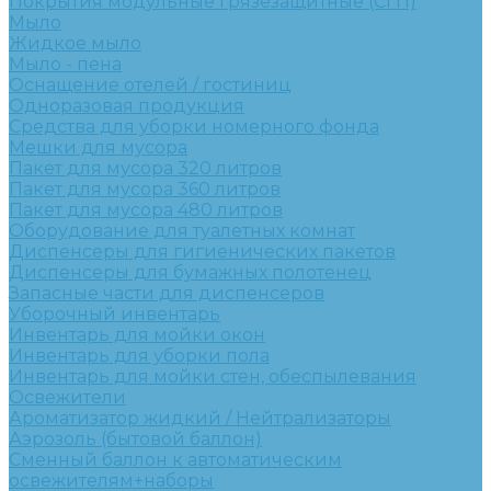
Покрытия модульные грязезащитные (СГП)
Мыло
Жидкое мыло
Мыло - пена
Оснащение отелей / гостиниц
Одноразовая продукция
Средства для уборки номерного фонда
Мешки для мусора
Пакет для мусора 320 литров
Пакет для мусора 360 литров
Пакет для мусора 480 литров
Оборудование для туалетных комнат
Диспенсеры для гигиенических пакетов
Диспенсеры для бумажных полотенец
Запасные части для диспенсеров
Уборочный инвентарь
Инвентарь для мойки окон
Инвентарь для уборки пола
Инвентарь для мойки стен, обеспылевания
Освежители
Ароматизатор жидкий / Нейтрализаторы
Аэрозоль (бытовой баллон)
Сменный баллон к автоматическим
освежителям+наборы