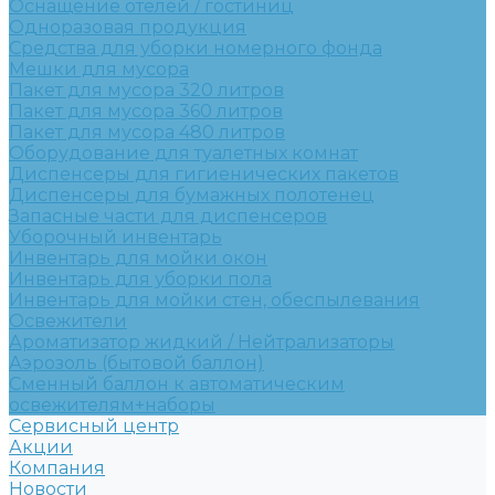
Оснащение отелей / гостиниц
Одноразовая продукция
Средства для уборки номерного фонда
Мешки для мусора
Пакет для мусора 320 литров
Пакет для мусора 360 литров
Пакет для мусора 480 литров
Оборудование для туалетных комнат
Диспенсеры для гигиенических пакетов
Диспенсеры для бумажных полотенец
Запасные части для диспенсеров
Уборочный инвентарь
Инвентарь для мойки окон
Инвентарь для уборки пола
Инвентарь для мойки стен, обеспылевания
Освежители
Ароматизатор жидкий / Нейтрализаторы
Аэрозоль (бытовой баллон)
Сменный баллон к автоматическим
освежителям+наборы
Сервисный центр
Акции
Компания
Новости