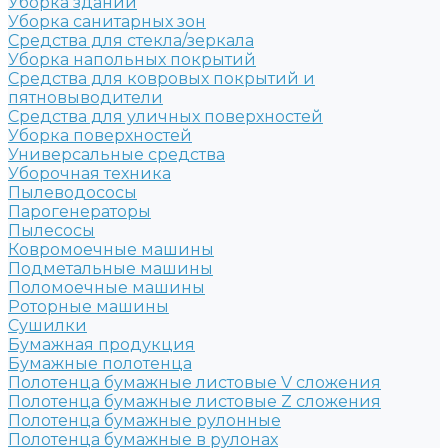
Уборка зданий
Уборка санитарных зон
Средства для стекла/зеркала
Уборка напольных покрытий
Средства для ковровых покрытий и
пятновыводители
Средства для уличных поверхностей
Уборка поверхностей
Универсальные средства
Уборочная техника
Пылеводососы
Парогенераторы
Пылесосы
Ковромоечные машины
Подметальные машины
Поломоечные машины
Роторные машины
Сушилки
Бумажная продукция
Бумажные полотенца
Полотенца бумажные листовые V сложения
Полотенца бумажные листовые Z сложения
Полотенца бумажные рулонные
Полотенца бумажные в рулонах