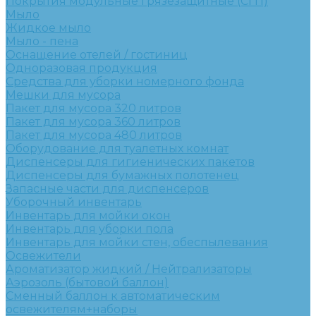
Покрытия модульные грязезащитные (СГП)
Мыло
Жидкое мыло
Мыло - пена
Оснащение отелей / гостиниц
Одноразовая продукция
Средства для уборки номерного фонда
Мешки для мусора
Пакет для мусора 320 литров
Пакет для мусора 360 литров
Пакет для мусора 480 литров
Оборудование для туалетных комнат
Диспенсеры для гигиенических пакетов
Диспенсеры для бумажных полотенец
Запасные части для диспенсеров
Уборочный инвентарь
Инвентарь для мойки окон
Инвентарь для уборки пола
Инвентарь для мойки стен, обеспылевания
Освежители
Ароматизатор жидкий / Нейтрализаторы
Аэрозоль (бытовой баллон)
Сменный баллон к автоматическим
освежителям+наборы