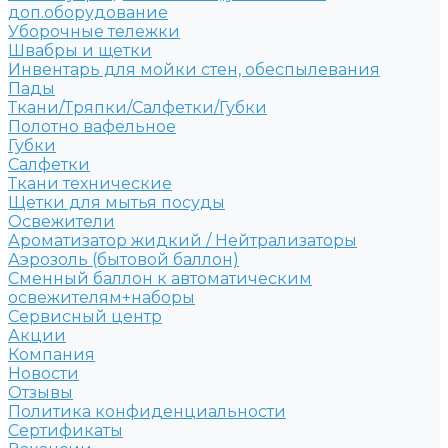
доп.оборудование
Уборочные тележки
Швабры и щетки
Инвентарь для мойки стен, обеспылевания
Пады
Ткани/Тряпки/Салфетки/Губки
Полотно вафельное
Губки
Салфетки
Ткани технические
Щетки для мытья посуды
Освежители
Ароматизатор жидкий / Нейтрализаторы
Аэрозоль (бытовой баллон)
Сменный баллон к автоматическим
освежителям+наборы
Сервисный центр
Акции
Компания
Новости
Отзывы
Политика конфиденциальности
Сертификаты