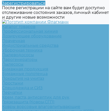
Зарегистрироваться
После регистрации на сайте вам будет доступно
отслеживание состояния заказов, личный кабинет
и другие новые возможности
Каталог товаров
Профессиональная химия
Дозирующее оборудование
Прачечная
Индустриальные средства
Уборочная техника
Пылеводососы
Парогенераторы
Пылесосы
Бумажная продукция
Бумажные полотенца
Покрытия на унитаз
Простыни
Спецодежда и СИЗ
Перчатки
Крем, паста, антисептик для рук
Грязезащита (Ковры,СГП)
Ковры ворсовые влаговпитывающие