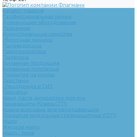
Каталог товаров
Профессиональная химия
Дозирующее оборудование
Прачечная
Индустриальные средства
Уборочная техника
Пылеводососы
Парогенераторы
Пылесосы
Бумажная продукция
Бумажные полотенца
Покрытия на унитаз
Простыни
Спецодежда и СИЗ
Перчатки
Крем, паста, антисептик для рук
Грязезащита (Ковры,СГП)
Ковры ворсовые влаговпитывающие
Покрытия модульные грязезащитные (СГП)
Мыло
Жидкое мыло
Мыло - пена