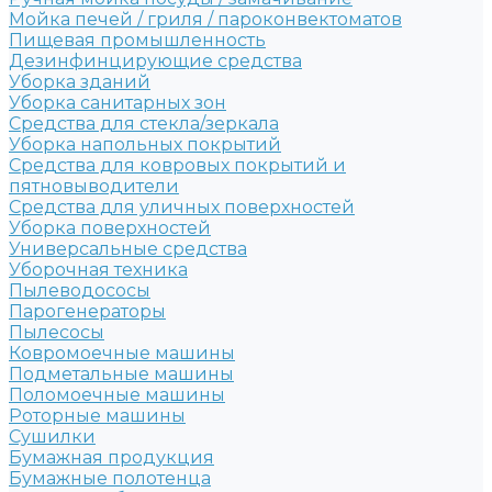
Мойка печей / гриля / пароконвектоматов
Пищевая промышленность
Дезинфинцирующие средства
Уборка зданий
Уборка санитарных зон
Средства для стекла/зеркала
Уборка напольных покрытий
Средства для ковровых покрытий и
пятновыводители
Средства для уличных поверхностей
Уборка поверхностей
Универсальные средства
Уборочная техника
Пылеводососы
Парогенераторы
Пылесосы
Ковромоечные машины
Подметальные машины
Поломоечные машины
Роторные машины
Сушилки
Бумажная продукция
Бумажные полотенца