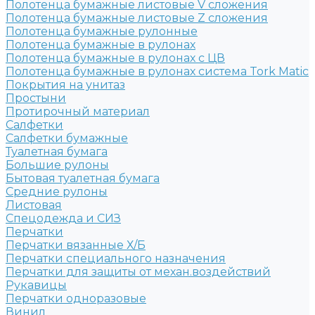
Полотенца бумажные листовые V сложения
Полотенца бумажные листовые Z сложения
Полотенца бумажные рулонные
Полотенца бумажные в рулонах
Полотенца бумажные в рулонах с ЦВ
Полотенца бумажные в рулонах система Tork Matic
Покрытия на унитаз
Простыни
Протирочный материал
Салфетки
Салфетки бумажные
Туалетная бумага
Большие рулоны
Бытовая туалетная бумага
Средние рулоны
Листовая
Спецодежда и СИЗ
Перчатки
Перчатки вязанные Х/Б
Перчатки специального назначения
Перчатки для защиты от механ.воздействий
Рукавицы
Перчатки одноразовые
Винил