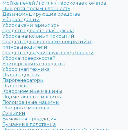
Мойка печей / гриля / пароконвектоматов
Пищевая промышленность
Дезинфинцирующие средства
Уборка зданий
Уборка санитарных зон
Средства для стекла/зеркала
Уборка напольных покрытий
Средства для ковровых покрытий и
пятновыводители
Средства для уличных поверхностей
Уборка поверхностей
Универсальные средства
Уборочная техника
Пылеводососы
Парогенераторы
Пылесосы
Ковромоечные машины
Подметальные машины
Поломоечные машины
Роторные машины
Сушилки
Бумажная продукция
Бумажные полотенца
Полотенца бумажные листовые V сложения