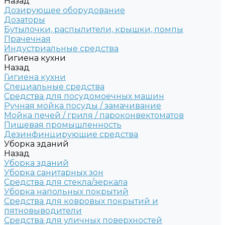
Назад
Дозирующее оборудование
Дозаторы
Бутылочки, распылители, крышки, помпы
Прачечная
Индустриальные средства
Гигиена кухни
Назад
Гигиена кухни
Специальные средства
Средства для посудомоечных машин
Ручная мойка посуды / замачивание
Мойка печей / гриля / пароконвектоматов
Пищевая промышленность
Дезинфинцирующие средства
Уборка зданий
Назад
Уборка зданий
Уборка санитарных зон
Средства для стекла/зеркала
Уборка напольных покрытий
Средства для ковровых покрытий и
пятновыводители
Средства для уличных поверхностей