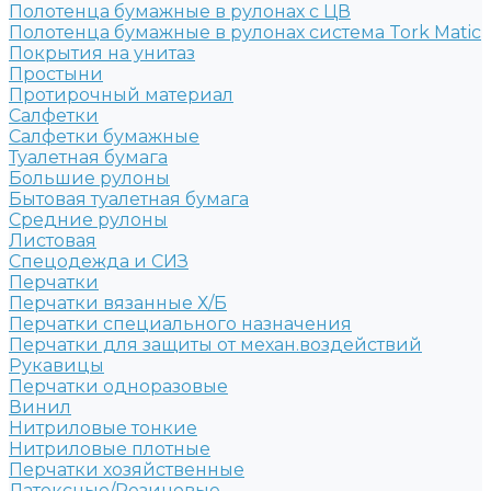
Полотенца бумажные в рулонах с ЦВ
Полотенца бумажные в рулонах система Tork Matic
Покрытия на унитаз
Простыни
Протирочный материал
Салфетки
Салфетки бумажные
Туалетная бумага
Большие рулоны
Бытовая туалетная бумага
Средние рулоны
Листовая
Спецодежда и СИЗ
Перчатки
Перчатки вязанные Х/Б
Перчатки специального назначения
Перчатки для защиты от механ.воздействий
Рукавицы
Перчатки одноразовые
Винил
Нитриловые тонкие
Нитриловые плотные
Перчатки хозяйственные
Латексные/Резиновые