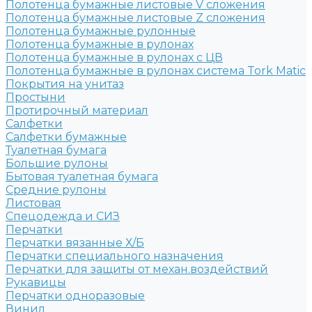
Полотенца бумажные листовые V сложения
Полотенца бумажные листовые Z сложения
Полотенца бумажные рулонные
Полотенца бумажные в рулонах
Полотенца бумажные в рулонах с ЦВ
Полотенца бумажные в рулонах система Tork Matic
Покрытия на унитаз
Простыни
Протирочный материал
Салфетки
Салфетки бумажные
Туалетная бумага
Большие рулоны
Бытовая туалетная бумага
Средние рулоны
Листовая
Спецодежда и СИЗ
Перчатки
Перчатки вязанные Х/Б
Перчатки специального назначения
Перчатки для защиты от механ.воздействий
Рукавицы
Перчатки одноразовые
Винил