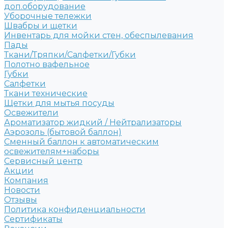
доп.оборудование
Уборочные тележки
Швабры и щетки
Инвентарь для мойки стен, обеспылевания
Пады
Ткани/Тряпки/Салфетки/Губки
Полотно вафельное
Губки
Салфетки
Ткани технические
Щетки для мытья посуды
Освежители
Ароматизатор жидкий / Нейтрализаторы
Аэрозоль (бытовой баллон)
Сменный баллон к автоматическим
освежителям+наборы
Сервисный центр
Акции
Компания
Новости
Отзывы
Политика конфиденциальности
Сертификаты