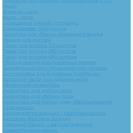
Покрытия модульные грязезащитные (СГП)
Мыло
Жидкое мыло
Мыло - пена
Оснащение отелей / гостиниц
Одноразовая продукция
Средства для уборки номерного фонда
Мешки для мусора
Пакет для мусора 320 литров
Пакет для мусора 360 литров
Пакет для мусора 480 литров
Оборудование для туалетных комнат
Диспенсеры для гигиенических пакетов
Диспенсеры для бумажных полотенец
Запасные части для диспенсеров
Уборочный инвентарь
Инвентарь для мойки окон
Инвентарь для уборки пола
Инвентарь для мойки стен, обеспылевания
Освежители
Ароматизатор жидкий / Нейтрализаторы
Аэрозоль (бытовой баллон)
Сменный баллон к автоматическим
освежителям+наборы