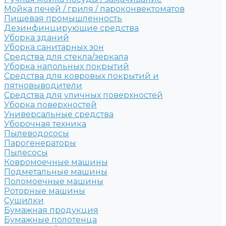
Мойка печей / гриля / пароконвектоматов
Пищевая промышленность
Дезинфинцирующие средства
Уборка зданий
Уборка санитарных зон
Средства для стекла/зеркала
Уборка напольных покрытий
Средства для ковровых покрытий и
пятновыводители
Средства для уличных поверхностей
Уборка поверхностей
Универсальные средства
Уборочная техника
Пылеводососы
Парогенераторы
Пылесосы
Ковромоечные машины
Подметальные машины
Поломоечные машины
Роторные машины
Сушилки
Бумажная продукция
Бумажные полотенца