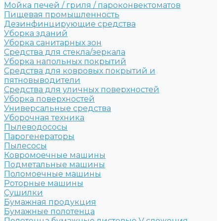
Мойка печей / гриля / пароконвектоматов
Пищевая промышленность
Дезинфинцирующие средства
Уборка зданий
Уборка санитарных зон
Средства для стекла/зеркала
Уборка напольных покрытий
Средства для ковровых покрытий и
пятновыводители
Средства для уличных поверхностей
Уборка поверхностей
Универсальные средства
Уборочная техника
Пылеводососы
Парогенераторы
Пылесосы
Ковромоечные машины
Подметальные машины
Поломоечные машины
Роторные машины
Сушилки
Бумажная продукция
Бумажные полотенца
Полотенца бумажные листовые V сложения