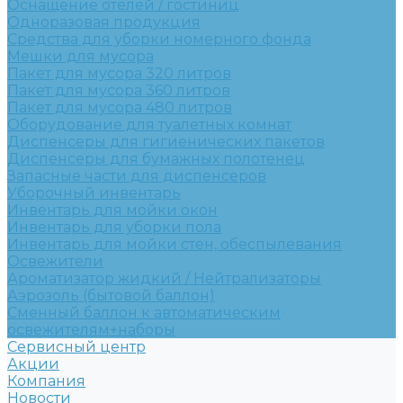
Оснащение отелей / гостиниц
Одноразовая продукция
Средства для уборки номерного фонда
Мешки для мусора
Пакет для мусора 320 литров
Пакет для мусора 360 литров
Пакет для мусора 480 литров
Оборудование для туалетных комнат
Диспенсеры для гигиенических пакетов
Диспенсеры для бумажных полотенец
Запасные части для диспенсеров
Уборочный инвентарь
Инвентарь для мойки окон
Инвентарь для уборки пола
Инвентарь для мойки стен, обеспылевания
Освежители
Ароматизатор жидкий / Нейтрализаторы
Аэрозоль (бытовой баллон)
Сменный баллон к автоматическим
освежителям+наборы
Сервисный центр
Акции
Компания
Новости