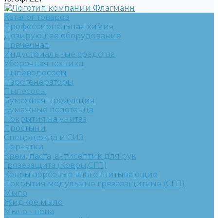
Каталог товаров
Профессиональная химия
Дозирующее оборудование
Прачечная
Индустриальные средства
Уборочная техника
Пылеводососы
Парогенераторы
Пылесосы
Бумажная продукция
Бумажные полотенца
Покрытия на унитаз
Простыни
Спецодежда и СИЗ
Перчатки
Крем, паста, антисептик для рук
Грязезащита (Ковры,СГП)
Ковры ворсовые влаговпитывающие
Покрытия модульные грязезащитные (СГП)
Мыло
Жидкое мыло
Мыло - пена