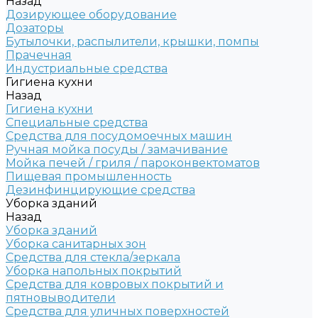
Назад
Дозирующее оборудование
Дозаторы
Бутылочки, распылители, крышки, помпы
Прачечная
Индустриальные средства
Гигиена кухни
Назад
Гигиена кухни
Специальные средства
Средства для посудомоечных машин
Ручная мойка посуды / замачивание
Мойка печей / гриля / пароконвектоматов
Пищевая промышленность
Дезинфинцирующие средства
Уборка зданий
Назад
Уборка зданий
Уборка санитарных зон
Средства для стекла/зеркала
Уборка напольных покрытий
Средства для ковровых покрытий и
пятновыводители
Средства для уличных поверхностей