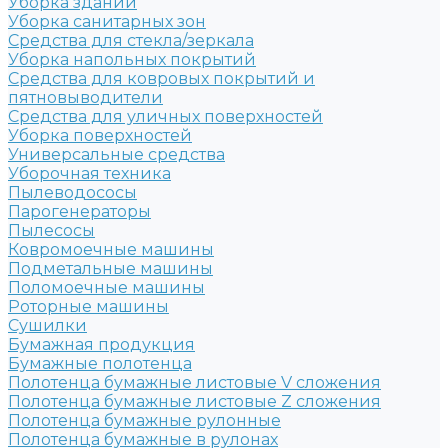
Уборка зданий
Уборка санитарных зон
Средства для стекла/зеркала
Уборка напольных покрытий
Средства для ковровых покрытий и
пятновыводители
Средства для уличных поверхностей
Уборка поверхностей
Универсальные средства
Уборочная техника
Пылеводососы
Парогенераторы
Пылесосы
Ковромоечные машины
Подметальные машины
Поломоечные машины
Роторные машины
Сушилки
Бумажная продукция
Бумажные полотенца
Полотенца бумажные листовые V сложения
Полотенца бумажные листовые Z сложения
Полотенца бумажные рулонные
Полотенца бумажные в рулонах