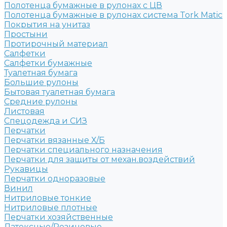
Полотенца бумажные в рулонах с ЦВ
Полотенца бумажные в рулонах система Tork Matic
Покрытия на унитаз
Простыни
Протирочный материал
Салфетки
Салфетки бумажные
Туалетная бумага
Большие рулоны
Бытовая туалетная бумага
Средние рулоны
Листовая
Спецодежда и СИЗ
Перчатки
Перчатки вязанные Х/Б
Перчатки специального назначения
Перчатки для защиты от механ.воздействий
Рукавицы
Перчатки одноразовые
Винил
Нитриловые тонкие
Нитриловые плотные
Перчатки хозяйственные
Латексные/Резиновые