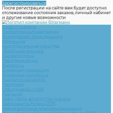
Зарегистрироваться
После регистрации на сайте вам будет доступно
отслеживание состояния заказов, личный кабинет
и другие новые возможности
Каталог товаров
Профессиональная химия
Дозирующее оборудование
Прачечная
Индустриальные средства
Уборочная техника
Пылеводососы
Парогенераторы
Пылесосы
Бумажная продукция
Бумажные полотенца
Покрытия на унитаз
Простыни
Спецодежда и СИЗ
Перчатки
Крем, паста, антисептик для рук
Грязезащита (Ковры,СГП)
Ковры ворсовые влаговпитывающие