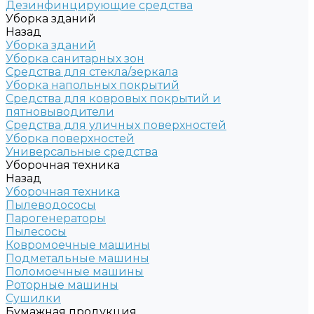
Дезинфинцирующие средства
Уборка зданий
Назад
Уборка зданий
Уборка санитарных зон
Средства для стекла/зеркала
Уборка напольных покрытий
Средства для ковровых покрытий и
пятновыводители
Средства для уличных поверхностей
Уборка поверхностей
Универсальные средства
Уборочная техника
Назад
Уборочная техника
Пылеводососы
Парогенераторы
Пылесосы
Ковромоечные машины
Подметальные машины
Поломоечные машины
Роторные машины
Сушилки
Бумажная продукция