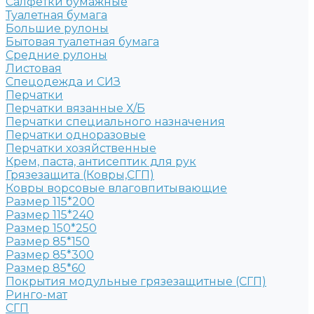
Салфетки бумажные
Туалетная бумага
Большие рулоны
Бытовая туалетная бумага
Средние рулоны
Листовая
Спецодежда и СИЗ
Перчатки
Перчатки вязанные Х/Б
Перчатки специального назначения
Перчатки одноразовые
Перчатки хозяйственные
Крем, паста, антисептик для рук
Грязезащита (Ковры,СГП)
Ковры ворсовые влаговпитывающие
Размер 115*200
Размер 115*240
Размер 150*250
Размер 85*150
Размер 85*300
Размер 85*60
Покрытия модульные грязезащитные (СГП)
Ринго-мат
СГП