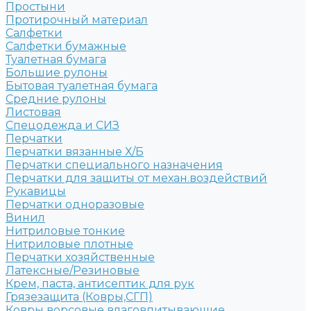
Простыни
Протирочный материал
Салфетки
Салфетки бумажные
Туалетная бумага
Большие рулоны
Бытовая туалетная бумага
Средние рулоны
Листовая
Спецодежда и СИЗ
Перчатки
Перчатки вязанные Х/Б
Перчатки специального назначения
Перчатки для защиты от механ.воздействий
Рукавицы
Перчатки одноразовые
Винил
Нитриловые тонкие
Нитриловые плотные
Перчатки хозяйственные
Латексные/Резиновые
Крем, паста, антисептик для рук
Грязезащита (Ковры,СГП)
Ковры ворсовые влаговпитывающие