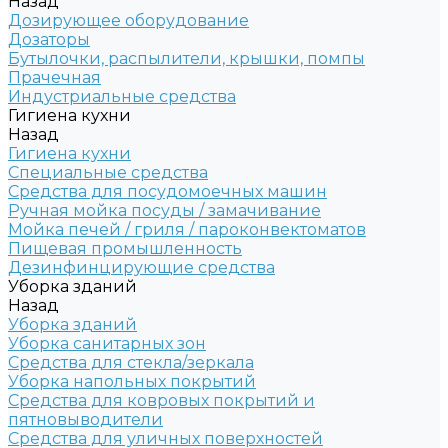
Назад
Дозирующее оборудование
Дозаторы
Бутылочки, распылители, крышки, помпы
Прачечная
Индустриальные средства
Гигиена кухни
Назад
Гигиена кухни
Специальные средства
Средства для посудомоечных машин
Ручная мойка посуды / замачивание
Мойка печей / гриля / пароконвектоматов
Пищевая промышленность
Дезинфинцирующие средства
Уборка зданий
Назад
Уборка зданий
Уборка санитарных зон
Средства для стекла/зеркала
Уборка напольных покрытий
Средства для ковровых покрытий и
пятновыводители
Средства для уличных поверхностей