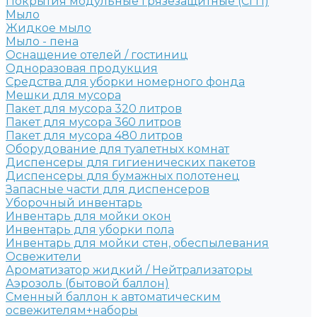
Покрытия модульные грязезащитные (СГП)
Мыло
Жидкое мыло
Мыло - пена
Оснащение отелей / гостиниц
Одноразовая продукция
Средства для уборки номерного фонда
Мешки для мусора
Пакет для мусора 320 литров
Пакет для мусора 360 литров
Пакет для мусора 480 литров
Оборудование для туалетных комнат
Диспенсеры для гигиенических пакетов
Диспенсеры для бумажных полотенец
Запасные части для диспенсеров
Уборочный инвентарь
Инвентарь для мойки окон
Инвентарь для уборки пола
Инвентарь для мойки стен, обеспылевания
Освежители
Ароматизатор жидкий / Нейтрализаторы
Аэрозоль (бытовой баллон)
Сменный баллон к автоматическим
освежителям+наборы