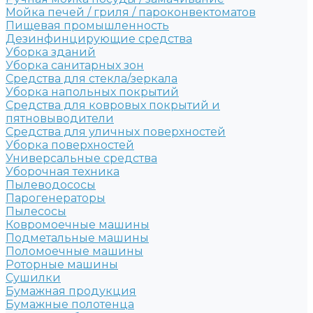
Мойка печей / гриля / пароконвектоматов
Пищевая промышленность
Дезинфинцирующие средства
Уборка зданий
Уборка санитарных зон
Средства для стекла/зеркала
Уборка напольных покрытий
Средства для ковровых покрытий и
пятновыводители
Средства для уличных поверхностей
Уборка поверхностей
Универсальные средства
Уборочная техника
Пылеводососы
Парогенераторы
Пылесосы
Ковромоечные машины
Подметальные машины
Поломоечные машины
Роторные машины
Сушилки
Бумажная продукция
Бумажные полотенца