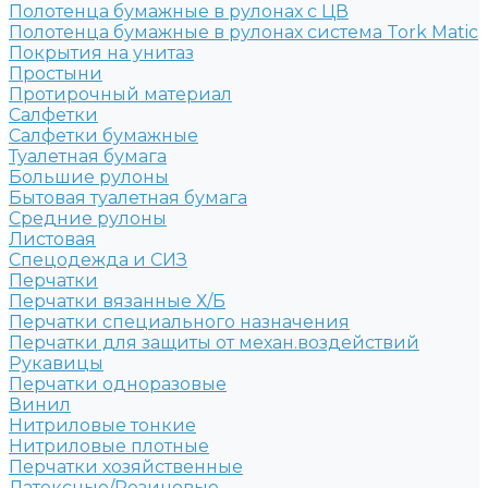
Полотенца бумажные в рулонах с ЦВ
Полотенца бумажные в рулонах система Tork Matic
Покрытия на унитаз
Простыни
Протирочный материал
Салфетки
Салфетки бумажные
Туалетная бумага
Большие рулоны
Бытовая туалетная бумага
Средние рулоны
Листовая
Спецодежда и СИЗ
Перчатки
Перчатки вязанные Х/Б
Перчатки специального назначения
Перчатки для защиты от механ.воздействий
Рукавицы
Перчатки одноразовые
Винил
Нитриловые тонкие
Нитриловые плотные
Перчатки хозяйственные
Латексные/Резиновые