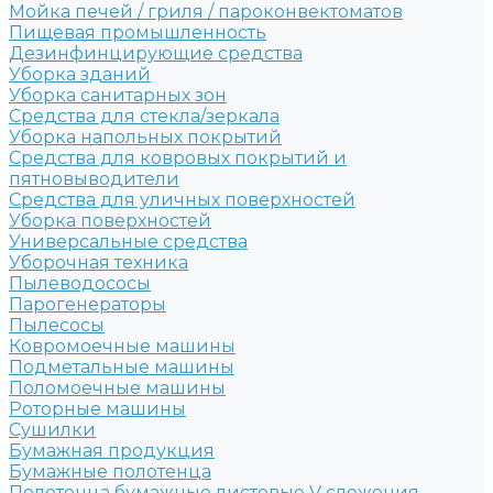
Мойка печей / гриля / пароконвектоматов
Пищевая промышленность
Дезинфинцирующие средства
Уборка зданий
Уборка санитарных зон
Средства для стекла/зеркала
Уборка напольных покрытий
Средства для ковровых покрытий и
пятновыводители
Средства для уличных поверхностей
Уборка поверхностей
Универсальные средства
Уборочная техника
Пылеводососы
Парогенераторы
Пылесосы
Ковромоечные машины
Подметальные машины
Поломоечные машины
Роторные машины
Сушилки
Бумажная продукция
Бумажные полотенца
Полотенца бумажные листовые V сложения