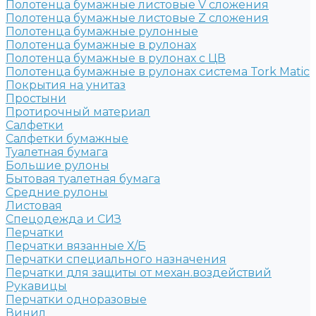
Полотенца бумажные листовые V сложения
Полотенца бумажные листовые Z сложения
Полотенца бумажные рулонные
Полотенца бумажные в рулонах
Полотенца бумажные в рулонах с ЦВ
Полотенца бумажные в рулонах система Tork Matic
Покрытия на унитаз
Простыни
Протирочный материал
Салфетки
Салфетки бумажные
Туалетная бумага
Большие рулоны
Бытовая туалетная бумага
Средние рулоны
Листовая
Спецодежда и СИЗ
Перчатки
Перчатки вязанные Х/Б
Перчатки специального назначения
Перчатки для защиты от механ.воздействий
Рукавицы
Перчатки одноразовые
Винил