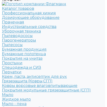
Каталог товаров
Профессиональная химия
Дозирующее оборудование
Прачечная
Индустриальные средства
Уборочная техника
Пылеводососы
Парогенераторы
Пылесосы
Бумажная продукция
Бумажные полотенца
Покрытия на унитаз
Простыни
Спецодежда и СИЗ
Перчатки
Крем, паста, антисептик для рук
Грязезащита (Ковры,СГП)
Ковры ворсовые влаговпитывающие
Покрытия модульные грязезащитные (СГП)
Мыло
Жидкое мыло
Мыло - пена