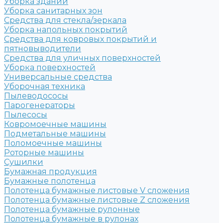
Уборка зданий
Уборка санитарных зон
Средства для стекла/зеркала
Уборка напольных покрытий
Средства для ковровых покрытий и
пятновыводители
Средства для уличных поверхностей
Уборка поверхностей
Универсальные средства
Уборочная техника
Пылеводососы
Парогенераторы
Пылесосы
Ковромоечные машины
Подметальные машины
Поломоечные машины
Роторные машины
Сушилки
Бумажная продукция
Бумажные полотенца
Полотенца бумажные листовые V сложения
Полотенца бумажные листовые Z сложения
Полотенца бумажные рулонные
Полотенца бумажные в рулонах