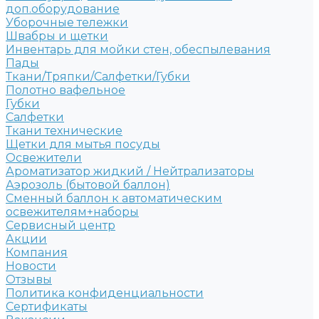
доп.оборудование
Уборочные тележки
Швабры и щетки
Инвентарь для мойки стен, обеспылевания
Пады
Ткани/Тряпки/Салфетки/Губки
Полотно вафельное
Губки
Салфетки
Ткани технические
Щетки для мытья посуды
Освежители
Ароматизатор жидкий / Нейтрализаторы
Аэрозоль (бытовой баллон)
Сменный баллон к автоматическим
освежителям+наборы
Сервисный центр
Акции
Компания
Новости
Отзывы
Политика конфиденциальности
Сертификаты