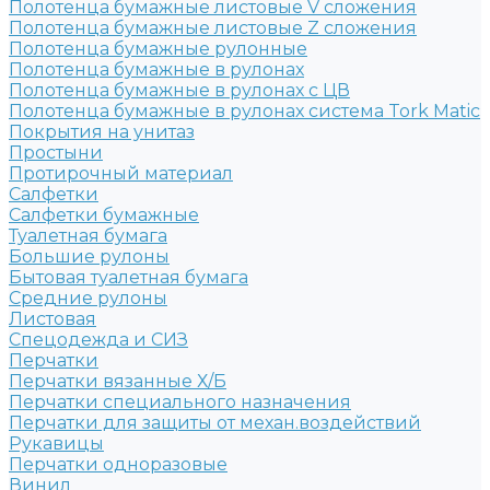
Полотенца бумажные листовые V сложения
Полотенца бумажные листовые Z сложения
Полотенца бумажные рулонные
Полотенца бумажные в рулонах
Полотенца бумажные в рулонах с ЦВ
Полотенца бумажные в рулонах система Tork Matic
Покрытия на унитаз
Простыни
Протирочный материал
Салфетки
Салфетки бумажные
Туалетная бумага
Большие рулоны
Бытовая туалетная бумага
Средние рулоны
Листовая
Спецодежда и СИЗ
Перчатки
Перчатки вязанные Х/Б
Перчатки специального назначения
Перчатки для защиты от механ.воздействий
Рукавицы
Перчатки одноразовые
Винил