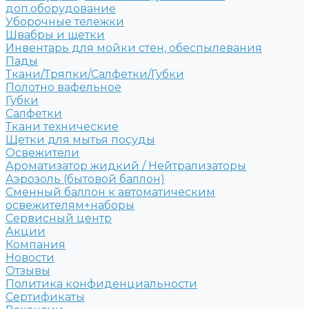
доп.оборудование
Уборочные тележки
Швабры и щетки
Инвентарь для мойки стен, обеспылевания
Пады
Ткани/Тряпки/Салфетки/Губки
Полотно вафельное
Губки
Салфетки
Ткани технические
Щетки для мытья посуды
Освежители
Ароматизатор жидкий / Нейтрализаторы
Аэрозоль (бытовой баллон)
Сменный баллон к автоматическим
освежителям+наборы
Сервисный центр
Акции
Компания
Новости
Отзывы
Политика конфиденциальности
Сертификаты