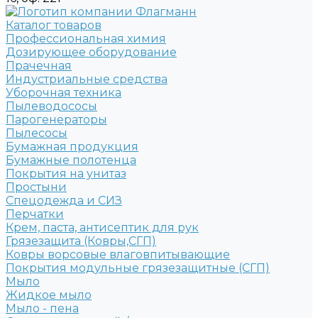
Каталог товаров
Профессиональная химия
Дозирующее оборудование
Прачечная
Индустриальные средства
Уборочная техника
Пылеводососы
Парогенераторы
Пылесосы
Бумажная продукция
Бумажные полотенца
Покрытия на унитаз
Простыни
Спецодежда и СИЗ
Перчатки
Крем, паста, антисептик для рук
Грязезащита (Ковры,СГП)
Ковры ворсовые влаговпитывающие
Покрытия модульные грязезащитные (СГП)
Мыло
Жидкое мыло
Мыло - пена