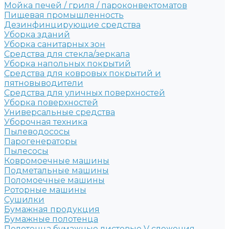
Мойка печей / гриля / пароконвектоматов
Пищевая промышленность
Дезинфинцирующие средства
Уборка зданий
Уборка санитарных зон
Средства для стекла/зеркала
Уборка напольных покрытий
Средства для ковровых покрытий и
пятновыводители
Средства для уличных поверхностей
Уборка поверхностей
Универсальные средства
Уборочная техника
Пылеводососы
Парогенераторы
Пылесосы
Ковромоечные машины
Подметальные машины
Поломоечные машины
Роторные машины
Сушилки
Бумажная продукция
Бумажные полотенца
Полотенца бумажные листовые V сложения