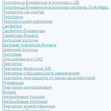
Полотенца бумажные в рулонах с ЦВ
Полотенца бумажные в рулонах система Tork Matic
Покрытия на унитаз
Простыни
Протирочный материал
Салфетки
Салфетки бумажные
Туалетная бумага
Большие рулоны
Бытовая туалетная бумага
Средние рулоны
Листовая
Спецодежда и СИЗ
Перчатки
Перчатки вязанные Х/Б
Перчатки специального назначения
Перчатки для защиты от механ.воздействий
Рукавицы
Перчатки одноразовые
Винил
Нитриловые тонкие
Нитриловые плотные
Перчатки хозяйственные
Латексные/Резиновые