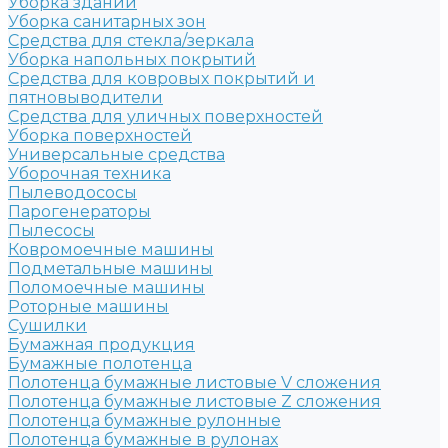
Уборка зданий
Уборка санитарных зон
Средства для стекла/зеркала
Уборка напольных покрытий
Средства для ковровых покрытий и
пятновыводители
Средства для уличных поверхностей
Уборка поверхностей
Универсальные средства
Уборочная техника
Пылеводососы
Парогенераторы
Пылесосы
Ковромоечные машины
Подметальные машины
Поломоечные машины
Роторные машины
Сушилки
Бумажная продукция
Бумажные полотенца
Полотенца бумажные листовые V сложения
Полотенца бумажные листовые Z сложения
Полотенца бумажные рулонные
Полотенца бумажные в рулонах