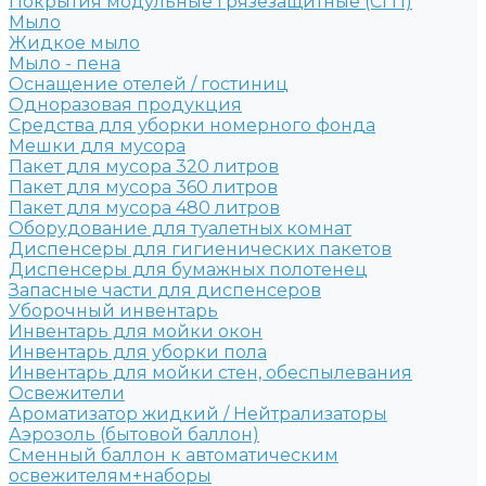
Покрытия модульные грязезащитные (СГП)
Мыло
Жидкое мыло
Мыло - пена
Оснащение отелей / гостиниц
Одноразовая продукция
Средства для уборки номерного фонда
Мешки для мусора
Пакет для мусора 320 литров
Пакет для мусора 360 литров
Пакет для мусора 480 литров
Оборудование для туалетных комнат
Диспенсеры для гигиенических пакетов
Диспенсеры для бумажных полотенец
Запасные части для диспенсеров
Уборочный инвентарь
Инвентарь для мойки окон
Инвентарь для уборки пола
Инвентарь для мойки стен, обеспылевания
Освежители
Ароматизатор жидкий / Нейтрализаторы
Аэрозоль (бытовой баллон)
Сменный баллон к автоматическим
освежителям+наборы