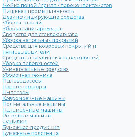
Мойка печей / гриля / пароконвектоматов
Пищевая промышленность
Дезинфинцирующие средства
Уборка зданий
Уборка санитарных зон
Средства для стекла/зеркала
Уборка напольных покрытий
Средства для ковровых покрытий и
пятновыводители
Средства для уличных поверхностей
Уборка поверхностей
Универсальные средства
Уборочная техника
Пылеводососы
Парогенераторы
Пылесосы
Ковромоечные машины
Подметальные машины
Поломоечные машины
Роторные машины
Сушилки
Бумажная продукция
Бумажные полотенца