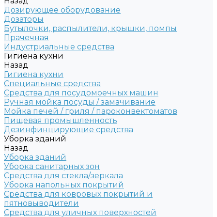
Назад
Дозирующее оборудование
Дозаторы
Бутылочки, распылители, крышки, помпы
Прачечная
Индустриальные средства
Гигиена кухни
Назад
Гигиена кухни
Специальные средства
Средства для посудомоечных машин
Ручная мойка посуды / замачивание
Мойка печей / гриля / пароконвектоматов
Пищевая промышленность
Дезинфинцирующие средства
Уборка зданий
Назад
Уборка зданий
Уборка санитарных зон
Средства для стекла/зеркала
Уборка напольных покрытий
Средства для ковровых покрытий и
пятновыводители
Средства для уличных поверхностей