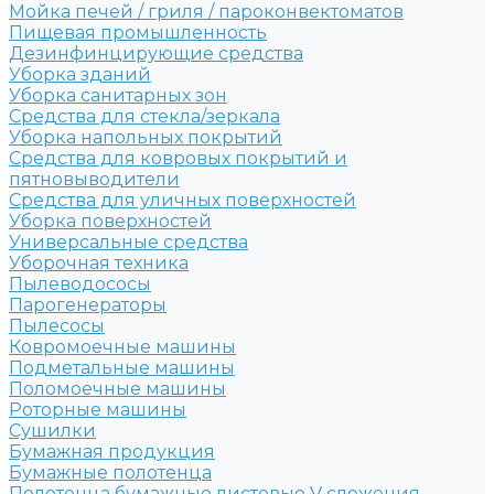
Мойка печей / гриля / пароконвектоматов
Пищевая промышленность
Дезинфинцирующие средства
Уборка зданий
Уборка санитарных зон
Средства для стекла/зеркала
Уборка напольных покрытий
Средства для ковровых покрытий и
пятновыводители
Средства для уличных поверхностей
Уборка поверхностей
Универсальные средства
Уборочная техника
Пылеводососы
Парогенераторы
Пылесосы
Ковромоечные машины
Подметальные машины
Поломоечные машины
Роторные машины
Сушилки
Бумажная продукция
Бумажные полотенца
Полотенца бумажные листовые V сложения