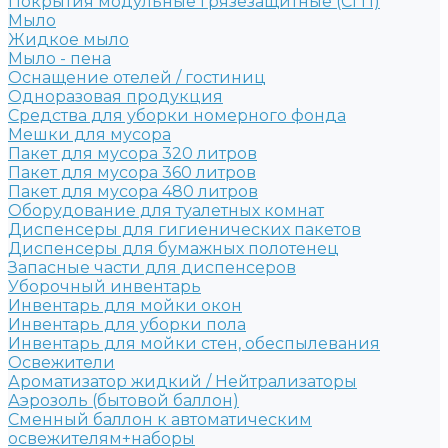
Покрытия модульные грязезащитные (СГП)
Мыло
Жидкое мыло
Мыло - пена
Оснащение отелей / гостиниц
Одноразовая продукция
Средства для уборки номерного фонда
Мешки для мусора
Пакет для мусора 320 литров
Пакет для мусора 360 литров
Пакет для мусора 480 литров
Оборудование для туалетных комнат
Диспенсеры для гигиенических пакетов
Диспенсеры для бумажных полотенец
Запасные части для диспенсеров
Уборочный инвентарь
Инвентарь для мойки окон
Инвентарь для уборки пола
Инвентарь для мойки стен, обеспылевания
Освежители
Ароматизатор жидкий / Нейтрализаторы
Аэрозоль (бытовой баллон)
Сменный баллон к автоматическим
освежителям+наборы