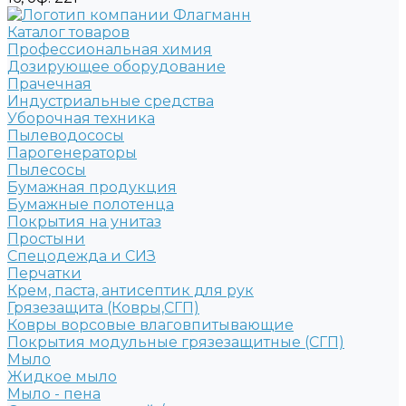
Каталог товаров
Профессиональная химия
Дозирующее оборудование
Прачечная
Индустриальные средства
Уборочная техника
Пылеводососы
Парогенераторы
Пылесосы
Бумажная продукция
Бумажные полотенца
Покрытия на унитаз
Простыни
Спецодежда и СИЗ
Перчатки
Крем, паста, антисептик для рук
Грязезащита (Ковры,СГП)
Ковры ворсовые влаговпитывающие
Покрытия модульные грязезащитные (СГП)
Мыло
Жидкое мыло
Мыло - пена