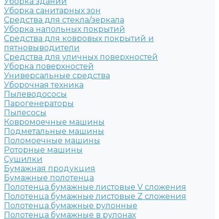
Уборка зданий
Уборка санитарных зон
Средства для стекла/зеркала
Уборка напольных покрытий
Средства для ковровых покрытий и
пятновыводители
Средства для уличных поверхностей
Уборка поверхностей
Универсальные средства
Уборочная техника
Пылеводососы
Парогенераторы
Пылесосы
Ковромоечные машины
Подметальные машины
Поломоечные машины
Роторные машины
Сушилки
Бумажная продукция
Бумажные полотенца
Полотенца бумажные листовые V сложения
Полотенца бумажные листовые Z сложения
Полотенца бумажные рулонные
Полотенца бумажные в рулонах