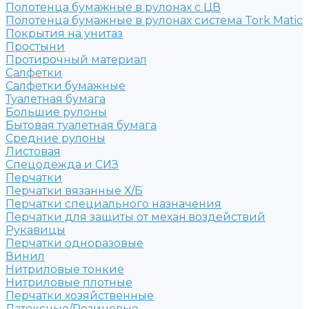
Полотенца бумажные в рулонах с ЦВ
Полотенца бумажные в рулонах система Tork Matic
Покрытия на унитаз
Простыни
Протирочный материал
Салфетки
Салфетки бумажные
Туалетная бумага
Большие рулоны
Бытовая туалетная бумага
Средние рулоны
Листовая
Спецодежда и СИЗ
Перчатки
Перчатки вязанные Х/Б
Перчатки специального назначения
Перчатки для защиты от механ.воздействий
Рукавицы
Перчатки одноразовые
Винил
Нитриловые тонкие
Нитриловые плотные
Перчатки хозяйственные
Латексные/Резиновые