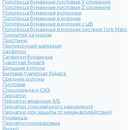
Полотенца бумажные листовые V сложения
Полотенца бумажные листовые Z сложения
Полотенца бумажные рулонные
Полотенца бумажные в рулонах
Полотенца бумажные в рулонах с ЦВ
Полотенца бумажные в рулонах система Tork Matic
Покрытия на унитаз
Простыни
Протирочный материал
Салфетки
Салфетки бумажные
Туалетная бумага
Большие рулоны
Бытовая туалетная бумага
Средние рулоны
Листовая
Спецодежда и СИЗ
Перчатки
Перчатки вязанные Х/Б
Перчатки специального назначения
Перчатки для защиты от механ.воздействий
Рукавицы
Перчатки одноразовые
Винил