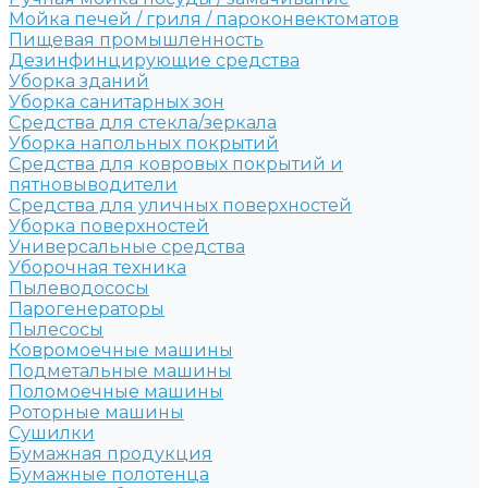
Мойка печей / гриля / пароконвектоматов
Пищевая промышленность
Дезинфинцирующие средства
Уборка зданий
Уборка санитарных зон
Средства для стекла/зеркала
Уборка напольных покрытий
Средства для ковровых покрытий и
пятновыводители
Средства для уличных поверхностей
Уборка поверхностей
Универсальные средства
Уборочная техника
Пылеводососы
Парогенераторы
Пылесосы
Ковромоечные машины
Подметальные машины
Поломоечные машины
Роторные машины
Сушилки
Бумажная продукция
Бумажные полотенца