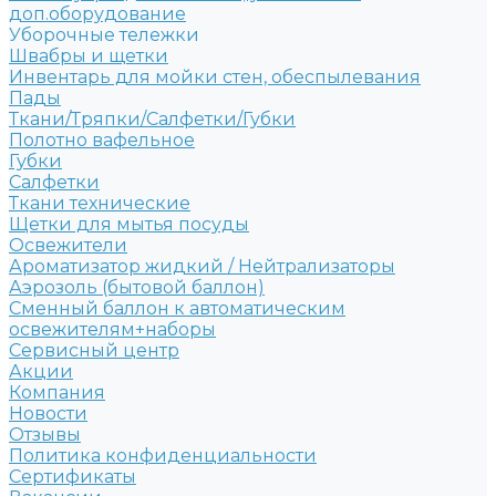
доп.оборудование
Уборочные тележки
Швабры и щетки
Инвентарь для мойки стен, обеспылевания
Пады
Ткани/Тряпки/Салфетки/Губки
Полотно вафельное
Губки
Салфетки
Ткани технические
Щетки для мытья посуды
Освежители
Ароматизатор жидкий / Нейтрализаторы
Аэрозоль (бытовой баллон)
Сменный баллон к автоматическим
освежителям+наборы
Сервисный центр
Акции
Компания
Новости
Отзывы
Политика конфиденциальности
Сертификаты