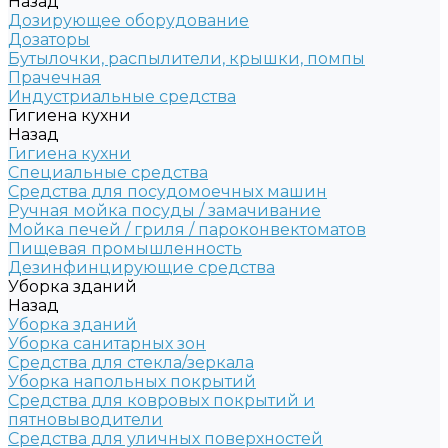
Назад
Дозирующее оборудование
Дозаторы
Бутылочки, распылители, крышки, помпы
Прачечная
Индустриальные средства
Гигиена кухни
Назад
Гигиена кухни
Специальные средства
Средства для посудомоечных машин
Ручная мойка посуды / замачивание
Мойка печей / гриля / пароконвектоматов
Пищевая промышленность
Дезинфинцирующие средства
Уборка зданий
Назад
Уборка зданий
Уборка санитарных зон
Средства для стекла/зеркала
Уборка напольных покрытий
Средства для ковровых покрытий и
пятновыводители
Средства для уличных поверхностей