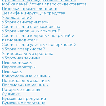
Мойка печей / гриля / пароконвектоматов
Пищевая промышленность
Дезинфинцирующие средства
Уборка зданий
Уборка санитарных зон
Средства для стекла/зеркала
Уборка напольных покрытий
Средства для ковровых покрытий и
пятновыводители
Средства для уличных поверхностей
Уборка поверхностей
Универсальные средства
Уборочная техника
Пылеводососы
Парогенераторы
Пылесосы
Ковромоечные машины
Подметальные машины
Поломоечные машины
Роторные машины
Сушилки
Бумажная продукция
Бумажные полотенца