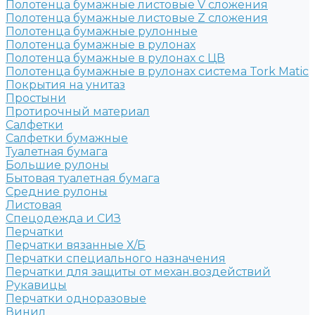
Полотенца бумажные листовые V сложения
Полотенца бумажные листовые Z сложения
Полотенца бумажные рулонные
Полотенца бумажные в рулонах
Полотенца бумажные в рулонах с ЦВ
Полотенца бумажные в рулонах система Tork Matic
Покрытия на унитаз
Простыни
Протирочный материал
Салфетки
Салфетки бумажные
Туалетная бумага
Большие рулоны
Бытовая туалетная бумага
Средние рулоны
Листовая
Спецодежда и СИЗ
Перчатки
Перчатки вязанные Х/Б
Перчатки специального назначения
Перчатки для защиты от механ.воздействий
Рукавицы
Перчатки одноразовые
Винил