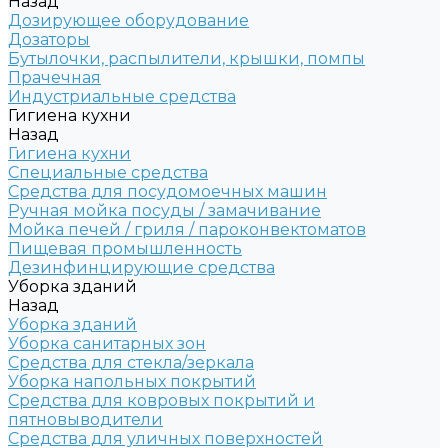
Назад
Дозирующее оборудование
Дозаторы
Бутылочки, распылители, крышки, помпы
Прачечная
Индустриальные средства
Гигиена кухни
Назад
Гигиена кухни
Специальные средства
Средства для посудомоечных машин
Ручная мойка посуды / замачивание
Мойка печей / гриля / пароконвектоматов
Пищевая промышленность
Дезинфинцирующие средства
Уборка зданий
Назад
Уборка зданий
Уборка санитарных зон
Средства для стекла/зеркала
Уборка напольных покрытий
Средства для ковровых покрытий и
пятновыводители
Средства для уличных поверхностей