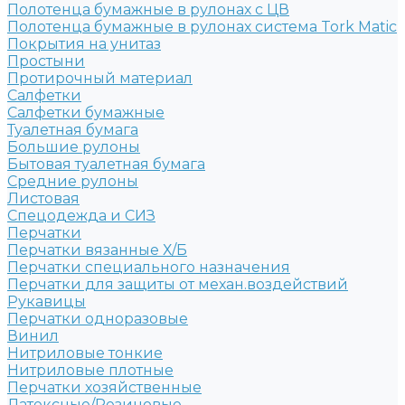
Полотенца бумажные в рулонах с ЦВ
Полотенца бумажные в рулонах система Tork Matic
Покрытия на унитаз
Простыни
Протирочный материал
Салфетки
Салфетки бумажные
Туалетная бумага
Большие рулоны
Бытовая туалетная бумага
Средние рулоны
Листовая
Спецодежда и СИЗ
Перчатки
Перчатки вязанные Х/Б
Перчатки специального назначения
Перчатки для защиты от механ.воздействий
Рукавицы
Перчатки одноразовые
Винил
Нитриловые тонкие
Нитриловые плотные
Перчатки хозяйственные
Латексные/Резиновые