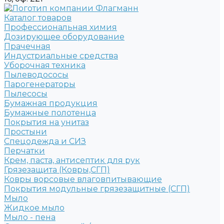
Каталог товаров
Профессиональная химия
Дозирующее оборудование
Прачечная
Индустриальные средства
Уборочная техника
Пылеводососы
Парогенераторы
Пылесосы
Бумажная продукция
Бумажные полотенца
Покрытия на унитаз
Простыни
Спецодежда и СИЗ
Перчатки
Крем, паста, антисептик для рук
Грязезащита (Ковры,СГП)
Ковры ворсовые влаговпитывающие
Покрытия модульные грязезащитные (СГП)
Мыло
Жидкое мыло
Мыло - пена