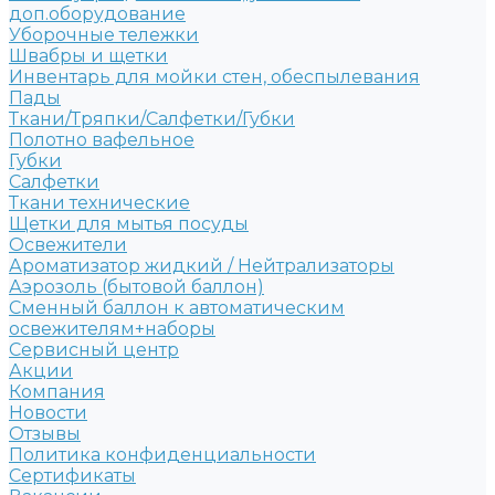
доп.оборудование
Уборочные тележки
Швабры и щетки
Инвентарь для мойки стен, обеспылевания
Пады
Ткани/Тряпки/Салфетки/Губки
Полотно вафельное
Губки
Салфетки
Ткани технические
Щетки для мытья посуды
Освежители
Ароматизатор жидкий / Нейтрализаторы
Аэрозоль (бытовой баллон)
Сменный баллон к автоматическим
освежителям+наборы
Сервисный центр
Акции
Компания
Новости
Отзывы
Политика конфиденциальности
Сертификаты