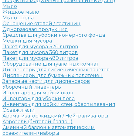
Покрытия модульные грязезащитные (СГП)
Мыло
Жидкое мыло
Мыло - пена
Оснащение отелей / гостиниц
Одноразовая продукция
Средства для уборки номерного фонда
Мешки для мусора
Пакет для мусора 320 литров
Пакет для мусора 360 литров
Пакет для мусора 480 литров
Оборудование для туалетных комнат
Диспенсеры для гигиенических пакетов
Диспенсеры для бумажных полотенец
Запасные части для диспенсеров
Уборочный инвентарь
Инвентарь для мойки окон
Инвентарь для уборки пола
Инвентарь для мойки стен, обеспылевания
Освежители
Ароматизатор жидкий / Нейтрализаторы
Аэрозоль (бытовой баллон)
Сменный баллон к автоматическим
освежителям+наборы