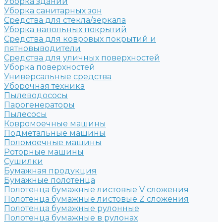
Уборка зданий
Уборка санитарных зон
Средства для стекла/зеркала
Уборка напольных покрытий
Средства для ковровых покрытий и
пятновыводители
Средства для уличных поверхностей
Уборка поверхностей
Универсальные средства
Уборочная техника
Пылеводососы
Парогенераторы
Пылесосы
Ковромоечные машины
Подметальные машины
Поломоечные машины
Роторные машины
Сушилки
Бумажная продукция
Бумажные полотенца
Полотенца бумажные листовые V сложения
Полотенца бумажные листовые Z сложения
Полотенца бумажные рулонные
Полотенца бумажные в рулонах