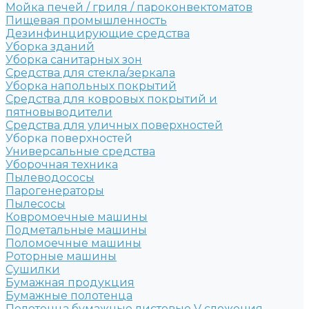
Мойка печей / гриля / пароконвектоматов
Пищевая промышленность
Дезинфинцирующие средства
Уборка зданий
Уборка санитарных зон
Средства для стекла/зеркала
Уборка напольных покрытий
Средства для ковровых покрытий и
пятновыводители
Средства для уличных поверхностей
Уборка поверхностей
Универсальные средства
Уборочная техника
Пылеводососы
Парогенераторы
Пылесосы
Ковромоечные машины
Подметальные машины
Поломоечные машины
Роторные машины
Сушилки
Бумажная продукция
Бумажные полотенца
Полотенца бумажные листовые V сложения