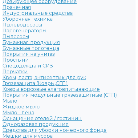
Дозирующее оборудование
Прачечная
Индустриальные средства
Уборочная техника
Пылеводососы
Парогенераторы
Пылесосы
Бумажная продукция
Бумажные полотенца
Покрытия на унитаз
Простыни
Спецодежда и СИЗ
Перчатки
Крем, паста, антисептик для рук
Грязезащита (Ковры,СГП)
Ковры ворсовые влаговпитывающие
Покрытия модульные грязезащитные (СГП)
Мыло
Жидкое мыло
Мыло - пена
Оснащение отелей / гостиниц
Одноразовая продукция
Средства для уборки номерного фонда
Мешки для мусора