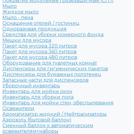
Покрытия модульные грязезащитные (СГП)
Мыло
Жидкое мыло
Мыло - пена
Оснащение отелей / гостиниц
Одноразовая продукция
Средства для уборки номерного фонда
Мешки для мусора
Пакет для мусора 320 литров
Пакет для мусора 360 литров
Пакет для мусора 480 литров
Оборудование для туалетных комнат
Диспенсеры для гигиенических пакетов
Диспенсеры для бумажных полотенец
Запасные части для диспенсеров
Уборочный инвентарь
Инвентарь для мойки окон
Инвентарь для уборки пола
Инвентарь для мойки стен, обеспылевания
Освежители
Ароматизатор жидкий / Нейтрализаторы
Аэрозоль (бытовой баллон)
Сменный баллон к автоматическим
освежителям+наборы