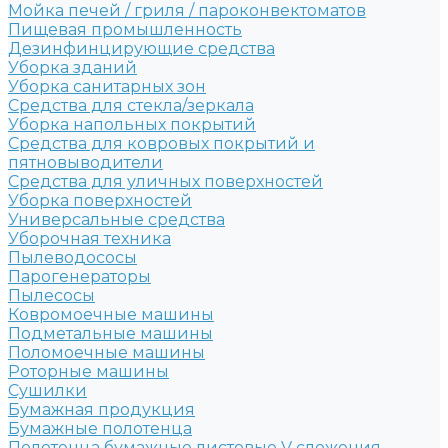
Мойка печей / гриля / пароконвектоматов
Пищевая промышленность
Дезинфинцирующие средства
Уборка зданий
Уборка санитарных зон
Средства для стекла/зеркала
Уборка напольных покрытий
Средства для ковровых покрытий и
пятновыводители
Средства для уличных поверхностей
Уборка поверхностей
Универсальные средства
Уборочная техника
Пылеводососы
Парогенераторы
Пылесосы
Ковромоечные машины
Подметальные машины
Поломоечные машины
Роторные машины
Сушилки
Бумажная продукция
Бумажные полотенца
Полотенца бумажные листовые V сложения