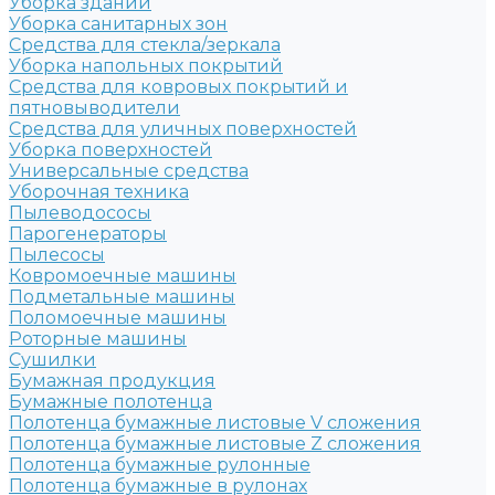
Уборка зданий
Уборка санитарных зон
Средства для стекла/зеркала
Уборка напольных покрытий
Средства для ковровых покрытий и
пятновыводители
Средства для уличных поверхностей
Уборка поверхностей
Универсальные средства
Уборочная техника
Пылеводососы
Парогенераторы
Пылесосы
Ковромоечные машины
Подметальные машины
Поломоечные машины
Роторные машины
Сушилки
Бумажная продукция
Бумажные полотенца
Полотенца бумажные листовые V сложения
Полотенца бумажные листовые Z сложения
Полотенца бумажные рулонные
Полотенца бумажные в рулонах