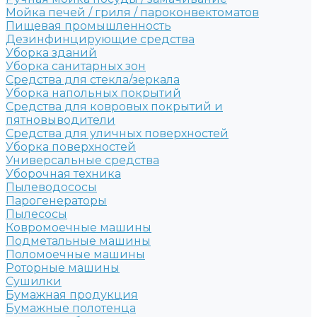
Мойка печей / гриля / пароконвектоматов
Пищевая промышленность
Дезинфинцирующие средства
Уборка зданий
Уборка санитарных зон
Средства для стекла/зеркала
Уборка напольных покрытий
Средства для ковровых покрытий и
пятновыводители
Средства для уличных поверхностей
Уборка поверхностей
Универсальные средства
Уборочная техника
Пылеводососы
Парогенераторы
Пылесосы
Ковромоечные машины
Подметальные машины
Поломоечные машины
Роторные машины
Сушилки
Бумажная продукция
Бумажные полотенца