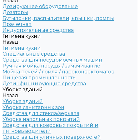
Назад
Дозирующее оборудование
Дозаторы
Бутылочки, распылители, крышки, помпы
Прачечная
Индустриальные средства
Гигиена кухни
Назад
Гигиена кухни
Специальные средства
Средства для посудомоечных машин
Ручная мойка посуды / замачивание
Мойка печей / гриля / пароконвектоматов
Пищевая промышленность
Дезинфинцирующие средства
Уборка зданий
Назад
Уборка зданий
Уборка санитарных зон
Средства для стекла/зеркала
Уборка напольных покрытий
Средства для ковровых покрытий и
пятновыводители
Средства для уличных поверхностей