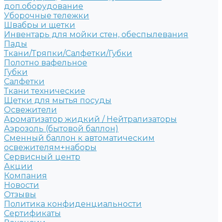
доп.оборудование
Уборочные тележки
Швабры и щетки
Инвентарь для мойки стен, обеспылевания
Пады
Ткани/Тряпки/Салфетки/Губки
Полотно вафельное
Губки
Салфетки
Ткани технические
Щетки для мытья посуды
Освежители
Ароматизатор жидкий / Нейтрализаторы
Аэрозоль (бытовой баллон)
Сменный баллон к автоматическим
освежителям+наборы
Сервисный центр
Акции
Компания
Новости
Отзывы
Политика конфиденциальности
Сертификаты