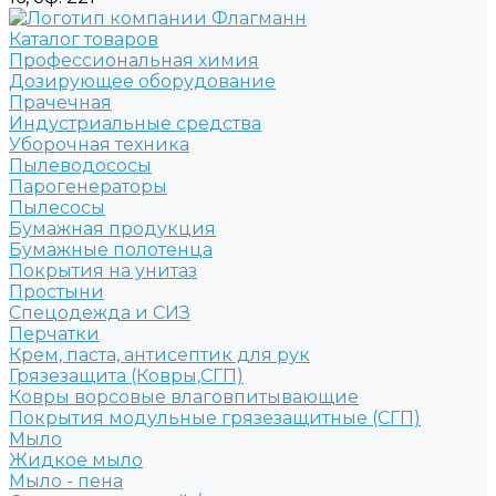
Каталог товаров
Профессиональная химия
Дозирующее оборудование
Прачечная
Индустриальные средства
Уборочная техника
Пылеводососы
Парогенераторы
Пылесосы
Бумажная продукция
Бумажные полотенца
Покрытия на унитаз
Простыни
Спецодежда и СИЗ
Перчатки
Крем, паста, антисептик для рук
Грязезащита (Ковры,СГП)
Ковры ворсовые влаговпитывающие
Покрытия модульные грязезащитные (СГП)
Мыло
Жидкое мыло
Мыло - пена