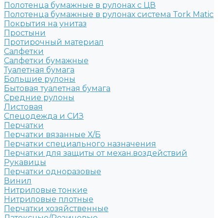
Полотенца бумажные в рулонах с ЦВ
Полотенца бумажные в рулонах система Tork Matic
Покрытия на унитаз
Простыни
Протирочный материал
Салфетки
Салфетки бумажные
Туалетная бумага
Большие рулоны
Бытовая туалетная бумага
Средние рулоны
Листовая
Спецодежда и СИЗ
Перчатки
Перчатки вязанные Х/Б
Перчатки специального назначения
Перчатки для защиты от механ.воздействий
Рукавицы
Перчатки одноразовые
Винил
Нитриловые тонкие
Нитриловые плотные
Перчатки хозяйственные
Латексные/Резиновые