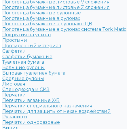
Полотенца бумажные листовые V сложения
Полотенца бумажные листовые Z сложения
Полотенца бумажные рулонные
Полотенца бумажные в рулонах
Полотенца бумажные в рулонах с ЦВ
Полотенца бумажные в рулонах система Tork Matic
Покрытия на унитаз
Простыни
Протирочный материал
Салфетки
Салфетки бумажные
Туалетная бумага
Большие рулоны
Бытовая туалетная бумага
Средние рулоны
Листовая
Спецодежда и СИЗ
Перчатки
Перчатки вязанные Х/Б
Перчатки специального назначения
Перчатки для защиты от механ.воздействий
Рукавицы
Перчатки одноразовые
Винил