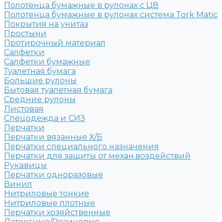
Полотенца бумажные в рулонах с ЦВ
Полотенца бумажные в рулонах система Tork Matic
Покрытия на унитаз
Простыни
Протирочный материал
Салфетки
Салфетки бумажные
Туалетная бумага
Большие рулоны
Бытовая туалетная бумага
Средние рулоны
Листовая
Спецодежда и СИЗ
Перчатки
Перчатки вязанные Х/Б
Перчатки специального назначения
Перчатки для защиты от механ.воздействий
Рукавицы
Перчатки одноразовые
Винил
Нитриловые тонкие
Нитриловые плотные
Перчатки хозяйственные
Латексные/Резиновые