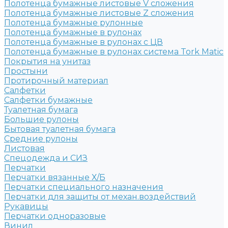
Полотенца бумажные листовые V сложения
Полотенца бумажные листовые Z сложения
Полотенца бумажные рулонные
Полотенца бумажные в рулонах
Полотенца бумажные в рулонах с ЦВ
Полотенца бумажные в рулонах система Tork Matic
Покрытия на унитаз
Простыни
Протирочный материал
Салфетки
Салфетки бумажные
Туалетная бумага
Большие рулоны
Бытовая туалетная бумага
Средние рулоны
Листовая
Спецодежда и СИЗ
Перчатки
Перчатки вязанные Х/Б
Перчатки специального назначения
Перчатки для защиты от механ.воздействий
Рукавицы
Перчатки одноразовые
Винил