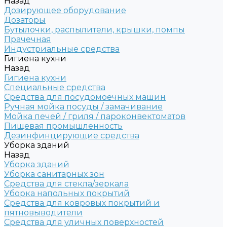
Назад
Дозирующее оборудование
Дозаторы
Бутылочки, распылители, крышки, помпы
Прачечная
Индустриальные средства
Гигиена кухни
Назад
Гигиена кухни
Специальные средства
Средства для посудомоечных машин
Ручная мойка посуды / замачивание
Мойка печей / гриля / пароконвектоматов
Пищевая промышленность
Дезинфинцирующие средства
Уборка зданий
Назад
Уборка зданий
Уборка санитарных зон
Средства для стекла/зеркала
Уборка напольных покрытий
Средства для ковровых покрытий и
пятновыводители
Средства для уличных поверхностей