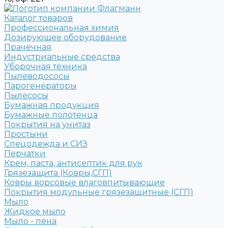
Каталог товаров
Профессиональная химия
Дозирующее оборудование
Прачечная
Индустриальные средства
Уборочная техника
Пылеводососы
Парогенераторы
Пылесосы
Бумажная продукция
Бумажные полотенца
Покрытия на унитаз
Простыни
Спецодежда и СИЗ
Перчатки
Крем, паста, антисептик для рук
Грязезащита (Ковры,СГП)
Ковры ворсовые влаговпитывающие
Покрытия модульные грязезащитные (СГП)
Мыло
Жидкое мыло
Мыло - пена