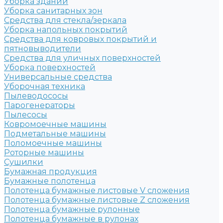
Уборка зданий
Уборка санитарных зон
Средства для стекла/зеркала
Уборка напольных покрытий
Средства для ковровых покрытий и
пятновыводители
Средства для уличных поверхностей
Уборка поверхностей
Универсальные средства
Уборочная техника
Пылеводососы
Парогенераторы
Пылесосы
Ковромоечные машины
Подметальные машины
Поломоечные машины
Роторные машины
Сушилки
Бумажная продукция
Бумажные полотенца
Полотенца бумажные листовые V сложения
Полотенца бумажные листовые Z сложения
Полотенца бумажные рулонные
Полотенца бумажные в рулонах