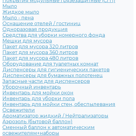
Покрытия модульные грязезащитные (СГП)
Мыло
Жидкое мыло
Мыло - пена
Оснащение отелей / гостиниц
Одноразовая продукция
Средства для уборки номерного фонда
Мешки для мусора
Пакет для мусора 320 литров
Пакет для мусора 360 литров
Пакет для мусора 480 литров
Оборудование для туалетных комнат
Диспенсеры для гигиенических пакетов
Диспенсеры для бумажных полотенец
Запасные части для диспенсеров
Уборочный инвентарь
Инвентарь для мойки окон
Инвентарь для уборки пола
Инвентарь для мойки стен, обеспылевания
Освежители
Ароматизатор жидкий / Нейтрализаторы
Аэрозоль (бытовой баллон)
Сменный баллон к автоматическим
освежителям+наборы