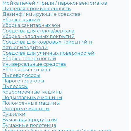
Мойка печей / гриля / пароконвектоматов
Пищевая промышленность
Дезинфинцирующие средства
Уборка зданий
Уборка санитарных зон
Средства для стекла/зеркала
Уборка напольных покрытий
Средства для ковровых покрытий и
пятновыводители
Средства для уличных поверхностей
Уборка поверхностей
Универсальные средства
Уборочная техника
Пылеводососы
Парогенераторы
Пылесосы
Ковромоечные машины
Подметальные машины
Поломоечные машины
Роторные машины
Сушилки
Бумажная продукция
Бумажные полотенца
Полотенца бумажные листовые V сложения