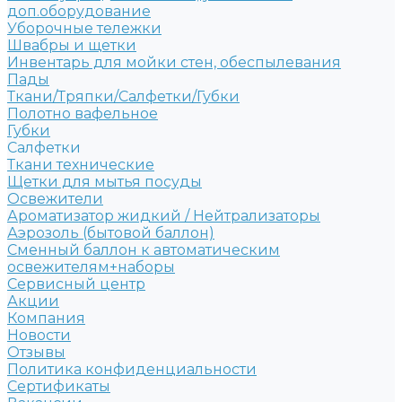
доп.оборудование
Уборочные тележки
Швабры и щетки
Инвентарь для мойки стен, обеспылевания
Пады
Ткани/Тряпки/Салфетки/Губки
Полотно вафельное
Губки
Салфетки
Ткани технические
Щетки для мытья посуды
Освежители
Ароматизатор жидкий / Нейтрализаторы
Аэрозоль (бытовой баллон)
Сменный баллон к автоматическим
освежителям+наборы
Сервисный центр
Акции
Компания
Новости
Отзывы
Политика конфиденциальности
Сертификаты