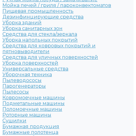
Мойка печей / гриля / пароконвектоматов
Пищевая промышленность
Дезинфинцирующие средства
Уборка зданий
Уборка санитарных зон
Средства для стекла/зеркала
Уборка напольных покрытий
Средства для ковровых покрытий и
пятновыводители
Средства для уличных поверхностей
Уборка поверхностей
Универсальные средства
Уборочная техника
Пылеводососы
Парогенераторы
Пылесосы
Ковромоечные машины
Подметальные машины
Поломоечные машины
Роторные машины
Сушилки
Бумажная продукция
Бумажные полотенца